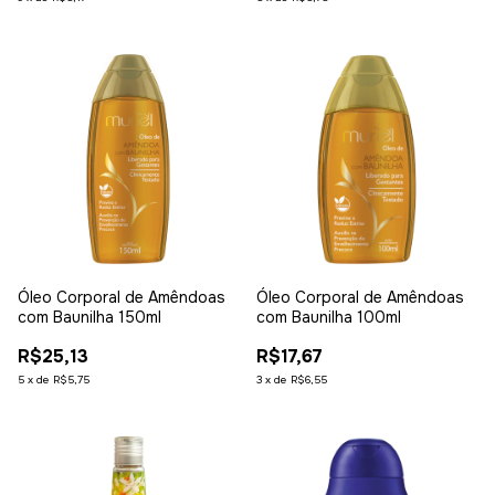
Óleo Corporal de Amêndoas
Óleo Corporal de Amêndoas
com Baunilha 150ml
com Baunilha 100ml
R$25,13
R$17,67
5
x
de
R$5,75
3
x
de
R$6,55