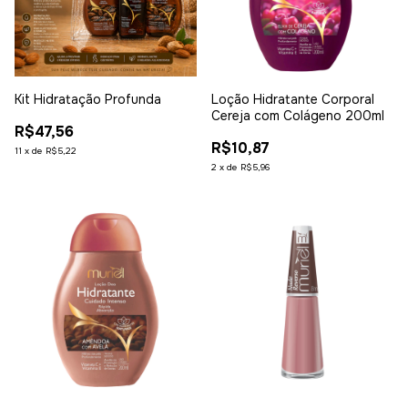
Kit Hidratação Profunda
Loção Hidratante Corporal
Cereja com Colágeno 200ml
R$47,56
R$10,87
11
x
de
R$5,22
2
x
de
R$5,96