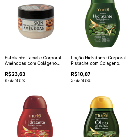
Esfoliante Facial e Corporal
Loção Hidratante Corporal
Amêndoas com Colágeno
Pistache com Colágeno
250G
200ml
R$23,63
R$10,87
5
x
de
R$5,40
2
x
de
R$5,96