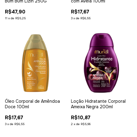
Bum Bum Lizin 250G
com Avelã 100ml
R$47,90
R$17,67
11
x
de
R$5,25
3
x
de
R$6,55
Óleo Corporal de Amêndoa
Loção Hidratante Corporal
Doce 100ml
Ameixa Negra 200ml
R$17,67
R$10,87
3
x
de
R$6,55
2
x
de
R$5,96