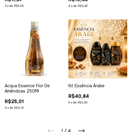
3
x
de
R$6,55
4
x
de
R$5,42
Acqua Essence Flor De
Kit Essência Árabe
Amêndoas 250Ml
R$40,84
R$25,01
9
x
de
R$5,43
5
x
de
R$5,72
1
/
4