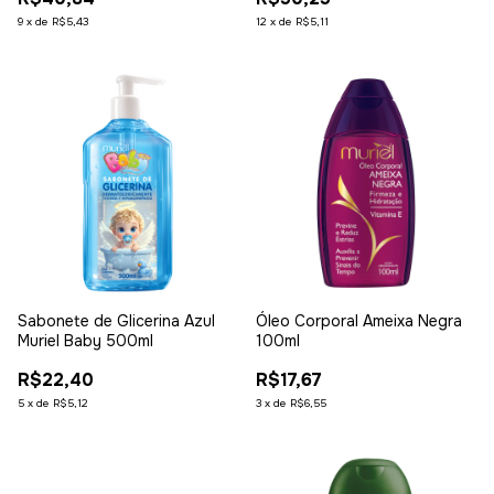
9
x
de
R$5,43
12
x
de
R$5,11
Sabonete de Glicerina Azul
Óleo Corporal Ameixa Negra
Muriel Baby 500ml
100ml
R$22,40
R$17,67
5
x
de
R$5,12
3
x
de
R$6,55