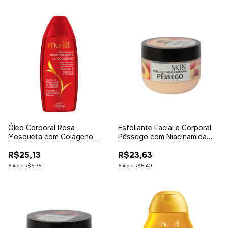
Óleo Corporal Rosa
Esfoliante Facial e Corporal
Mosqueta com Colágeno
Pêssego com Niacinamida
150ml
250g
R$25,13
R$23,63
5
x
de
R$5,75
5
x
de
R$5,40