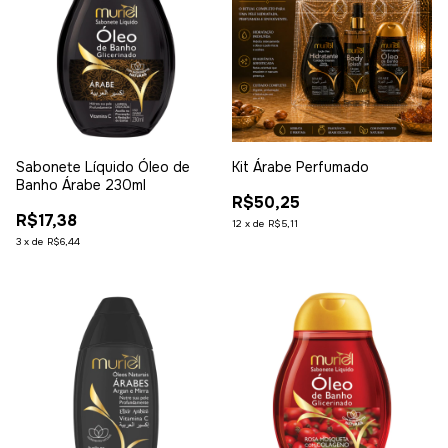
Sabonete Líquido Óleo de
Kit Árabe Perfumado
Banho Árabe 230ml
R$50,25
R$17,38
12
x
de
R$5,11
3
x
de
R$6,44