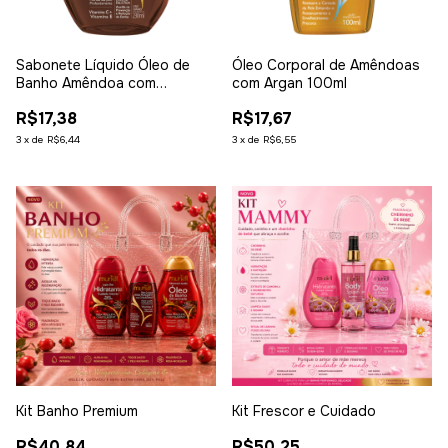
Sabonete Líquido Óleo de
Óleo Corporal de Amêndoas
Banho Amêndoa com
com Argan 100ml
Colágeno 230ml
R$17,38
R$17,67
3
x
de
R$6,44
3
x
de
R$6,55
Kit Banho Premium
Kit Frescor e Cuidado
R$40,84
R$50,25