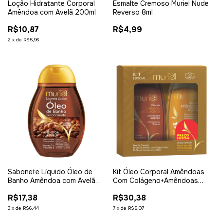
Loção Hidratante Corporal
Esmalte Cremoso Muriel Nude
Amêndoa com Avelã 200ml
Reverso 8ml
R$10,87
R$4,99
2
x
de
R$5,96
Sabonete Líquido Óleo de
Kit Óleo Corporal Amêndoas
Banho Amêndoa com Avelã
Com Colágeno+Amêndoas
230ml
Doce 100Ml
R$17,38
R$30,38
3
x
de
R$6,44
7
x
de
R$5,07