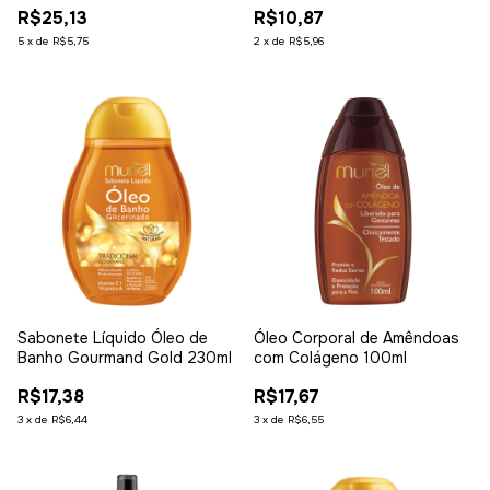
R$25,13
R$10,87
5
x
de
R$5,75
2
x
de
R$5,96
Sabonete Líquido Óleo de
Óleo Corporal de Amêndoas
Banho Gourmand Gold 230ml
com Colágeno 100ml
R$17,38
R$17,67
3
x
de
R$6,44
3
x
de
R$6,55