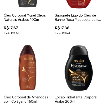
Óleo Corporal Muriel Óleos
Sabonete Líquido Óleo de
Naturais Árabes 100ml
Banho Rosa Mosqueta com
Colágeno 230ml
R$17,67
R$17,38
3
x
de
R$6,55
3
x
de
R$6,44
Óleo Corporal de Amêndoas
Loção Hidratante Corporal
com Colágeno 150ml
Árabe 200ml