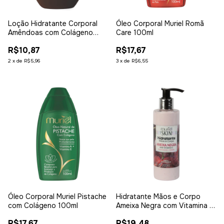
Loção Hidratante Corporal
Óleo Corporal Muriel Romã
Amêndoas com Colágeno
Care 100ml
200ml
R$10,87
R$17,67
2
x
de
R$5,96
3
x
de
R$6,55
Óleo Corporal Muriel Pistache
Hidratante Mãos e Corpo
com Colágeno 100ml
Ameixa Negra com Vitamina E
200ml
R$17,67
R$19,48