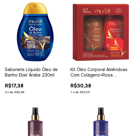
Sabonete Líquido Óleo de
Kit Óleo Corporal Amêndoas
Banho Elixir Árabe 230ml
Com Colágeno+Rosa
Mosqueta 100Ml
R$17,38
R$30,38
3
x
de
R$6,44
7
x
de
R$5,07