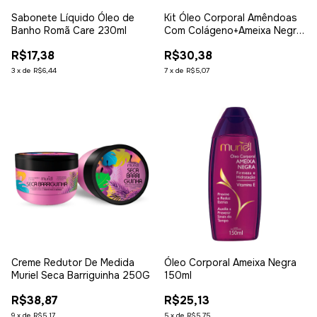
Sabonete Líquido Óleo de
Kit Óleo Corporal Amêndoas
Banho Romã Care 230ml
Com Colágeno+Ameixa Negra
100Ml
R$17,38
R$30,38
3
x
de
R$6,44
7
x
de
R$5,07
Creme Redutor De Medida
Óleo Corporal Ameixa Negra
Muriel Seca Barriguinha 250G
150ml
R$38,87
R$25,13
9
x
de
R$5,17
5
x
de
R$5,75