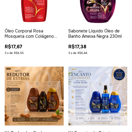
Óleo Corporal Rosa
Sabonete Líquido Óleo de
Mosqueta com Colágeno
Banho Ameixa Negra 230ml
100ml
R$17,67
R$17,38
3
x
de
R$6,55
3
x
de
R$6,44