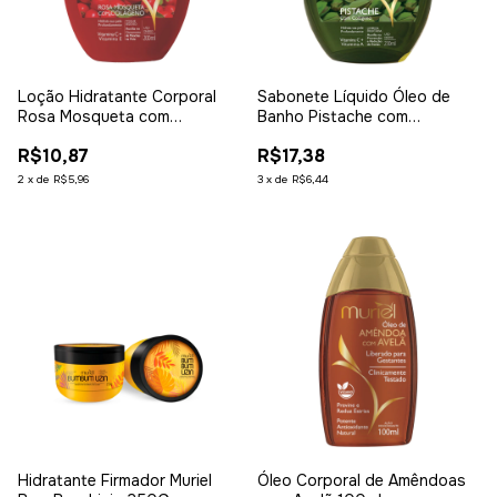
Loção Hidratante Corporal
Sabonete Líquido Óleo de
Rosa Mosqueta com
Banho Pistache com
Colágeno 200ml
Colágeno 230ml
R$10,87
R$17,38
2
x
de
R$5,96
3
x
de
R$6,44
Hidratante Firmador Muriel
Óleo Corporal de Amêndoas