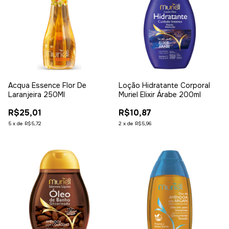
Acqua Essence Flor De
Loção Hidratante Corporal
Laranjeira 250Ml
Muriel Elixir Árabe 200ml
R$25,01
R$10,87
5
x
de
R$5,72
2
x
de
R$5,96