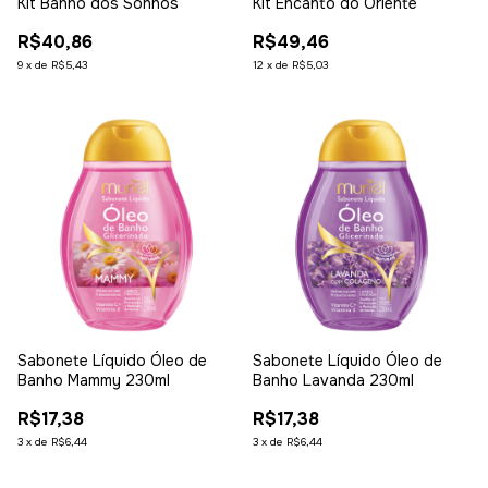
Kit Banho dos Sonhos
Kit Encanto do Oriente
R$40,86
R$49,46
9
x
de
R$5,43
12
x
de
R$5,03
Sabonete Líquido Óleo de
Sabonete Líquido Óleo de
Banho Mammy 230ml
Banho Lavanda 230ml
R$17,38
R$17,38
3
x
de
R$6,44
3
x
de
R$6,44