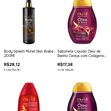
Body Splash Muriel Skin Árabe
Sabonete Líquido Óleo de
200Ml
Banho Cereja com Colágeno
230ml
R$28,12
R$17,38
6
x
de
R$5,36
3
x
de
R$6,44