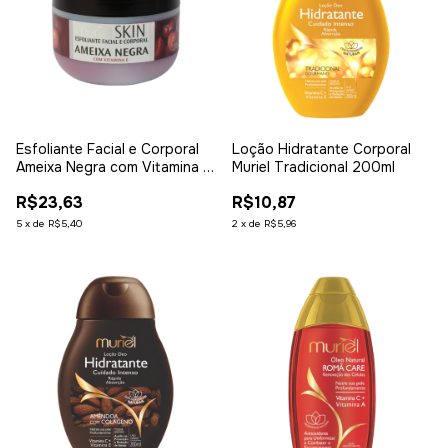
Esfoliante Facial e Corporal
Loção Hidratante Corporal
Ameixa Negra com Vitamina E
Muriel Tradicional 200ml
250G
R$23,63
R$10,87
5
x
de
R$5,40
2
x
de
R$5,96